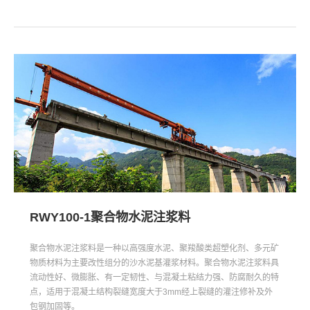
RWY100-1聚合物水泥注浆料
聚合物水泥注浆料是一种以高强度水泥、聚羧酸类超塑化剂、多元矿
物质材料为主要改性组分的沙水泥基灌浆材料。聚合物水泥注浆料具
流动性好、微膨胀、有一定韧性、与混凝土粘结力强、防腐耐久的特
点，适用于混凝土结构裂缝宽度大于3mm经上裂缝的灌注修补及外
包钢加固等。