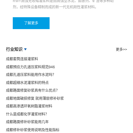
RWY高强无收缩灌浆料是由高强型水泥、膨胀剂、矿渣等多种助
剂，经特殊设备精制而成的新一代无机刚性灌浆材料。
了解更多
行业知识
更多>>
成都套筒连接灌浆料
成都预应力孔道压浆料规范946
成都孔道压浆料能用作水泥吗？
成都超细水泥灌浆料的特点
成都路面修复砂浆具有什么优点？
成都地面破损修复 就用薄层修补砂浆
成都高渗透环氧树脂灌浆材料
什么是成都化学灌浆材料？
成都路面修补砂浆能用几年
成都修补砂浆使用说明及性能指标