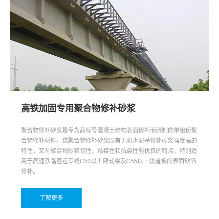
高铁加固专用聚合物修补砂浆
聚合物修补砂浆是专为高标号混凝土结构表面修补而研制的单组份聚
合物修补材料。该聚合物修补砂浆既有无机水泥基修补砂浆强度高的
特性，又有聚合物砂浆韧性、粘接性和抗裂性能优良的特点，特别适
用于高速铁路客运专线C50以上厢式梁及C55以上轨道板的表面缺陷
修补。
了解更多